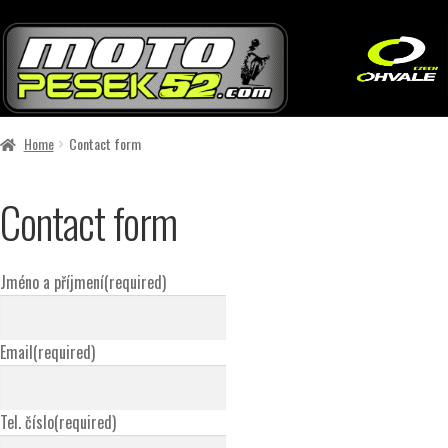
Skip
Skip
to
to
navigation
content
Home
Contact form
Contact form
Jméno a příjmení
(required)
Email
(required)
Tel. číslo
(required)