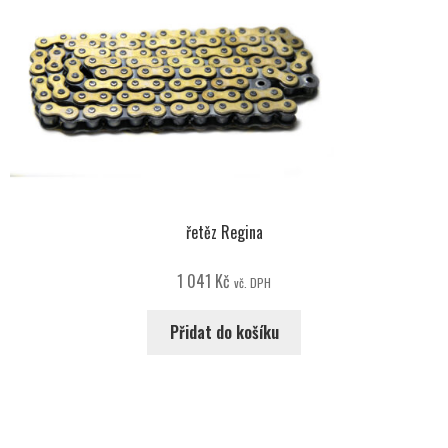
řetěz Regina
1 041
Kč
vč. DPH
Přidat do košíku