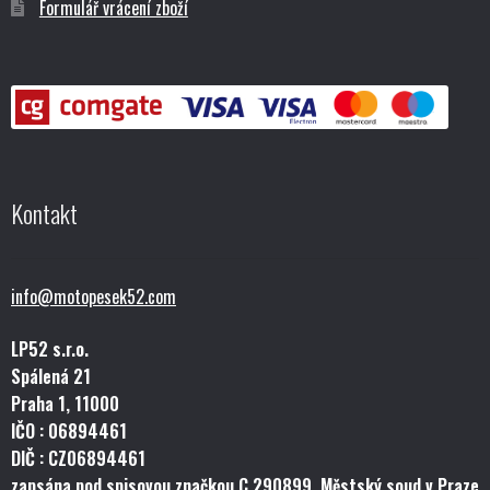
Formulář vrácení zboží
Kontakt
info@motopesek52.com
LP52 s.r.o.
Spálená 21
Praha 1, 11000
IČO : 06894461
DIČ : CZ06894461
zapsána pod spisovou značkou C 290899, Městský soud v Praze