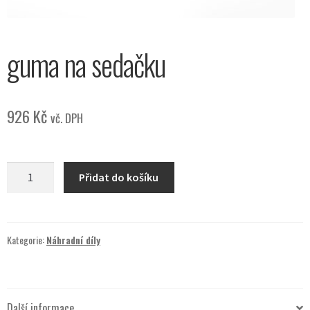
guma na sedačku
926
Kč
vč. DPH
guma
Přidat do košíku
na
sedačku
množství
Kategorie:
Náhradní díly
Další informace