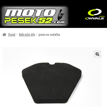
Přeskočit
Přejít
na
k
navigaci
obsahu
webu
Domů
Náhradní díly
guma na sedačku